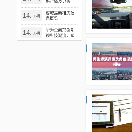
格行情及分析
容城最新租房信
14
06月
/
息概览
华为全新形象引
14
06月
/
领科技潮流，塑
造卓越未来，展
望美好未来