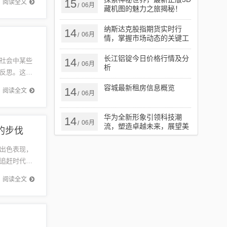
15
阅读全文
06月
/
藏机图的魅力之旅揭秘！
纳斯达克股指期货实时行
14
06月
/
情，掌握市场动态的关键工
具
长江铝锭今日价格行情及分
14
社会中某些
06月
/
析
反思。这些
对于涉及
容城最新租房信息概览
14
阅读全文
06月
/
华为全新形象引领科技潮
14
06月
/
流，塑造卓越未来，展望美
的步伐
好未来
出色表现，
追赶时代步
政策扶
阅读全文