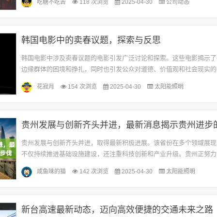
吃糖不吃苦
118 次浏览
2025-04-30
公司动态
整...
韩国电影中的卖春议题，探索与反思
韩国电影中涉及卖春议题的电影引发广泛讨论和探索。这些电影揭示了
边缘群体的困境和挣扎，同时也引发公众对道德、价值观和社会现实的
电影通过艺术手法探讨社会现象，引发观众对人性和社会问题的思考。
花寂月
154 次浏览
2025-04-30
太阳能照明
敏...
贵州发展与创新齐头并进，最新消息揭示贵州进步
贵州发展与创新齐头并进，取得最新积极进展。该省份在多个领域展现
不仅持续推进基础设施建设，还注重科技创新和产业升级。贵州正努力
伐，展现其蓬勃的发展活力。经济发展贵州省依托其独特的地理优势和
咸鱼味的猫
142 次浏览
2025-04-30
太阳能照明
持，...
新台高速最新动态，迈向高效便捷的交通未来之路