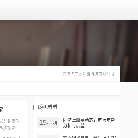
淄博华广太阳能科技有限公司
随机看看
索
同济堂股票动态，市场走势
关注提高教
15
06月
/
分析与展望
教师流动与
教师队伍
探索神秘世界，最新正版3D