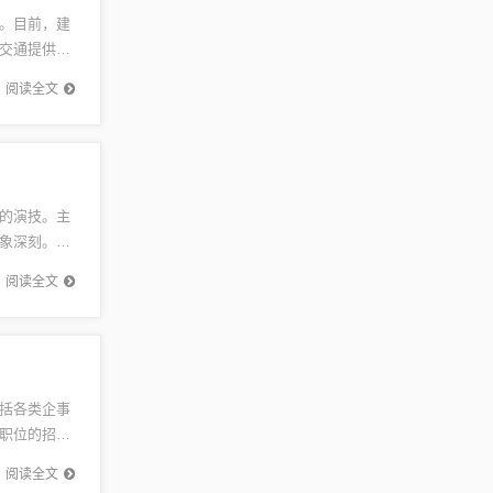
。目前，建
交通提供更
高速公路
阅读全文
的演技。主
象深刻。通
性格、情
阅读全文
括各类企事
职位的招聘
荣和发
阅读全文