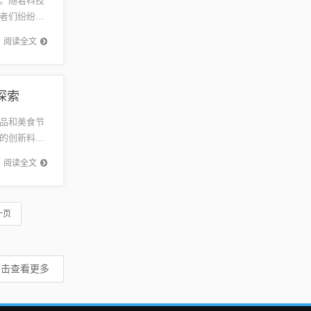
。随着科技
者们纷纷关
科技成立
阅读全文
探索
品和美食节
的创新料
满足了味蕾
阅读全文
一页
点击查看更多