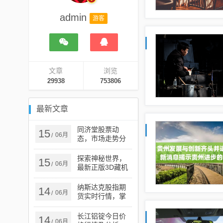
admin
游客
文章
浏览
29938
753806
最新文章
同济堂股票动
15
06月
/
态，市场走势分
析与展望
探索神秘世界，
15
06月
/
最新正版3D藏机
图的魅力之旅揭
秘！
纳斯达克股指期
14
06月
/
货实时行情，掌
握市场动态的关
键工具
长江铝锭今日价
14
06月
/