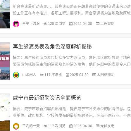
新台高速最新动态显示，该高速公路正在朝着高效便捷的交通未来迈进
设工作正在有序推进，各项工程进展顺利。新台高速将为当地及跨区域
加便捷、高效的服务，促进区域经济发展，提升人们的出行体验。新台
星空下流浪
128 次浏览
2025-04-30
工程案例
概...
再生缘演员表及角色深度解析揭秘
摘要：再生缘的演员表包括众多实力派演员，角色深度解析展现了精彩
要演员包括饰演主角的演员及其扮演的角色，他们在剧中的表现令人印
过深入挖掘角色的内心世界和情感变化，观众可以更深入地了解角色的
山水闲人
117 次浏览
2025-04-30
太阳能照明
感...
咸宁市最新招聘资讯全面概览
摘要：咸宁市最新招聘资讯概览，提供咸宁市各类职位的招聘信息。包
业单位、政府机构、学校等发布的最新招聘资讯，涵盖不同行业、不同
需求。为求职者提供最新的就业信息和机会，促进咸宁市人才市场的繁
平凡的一天
117 次浏览
2025-04-30
光伏发电
展。...