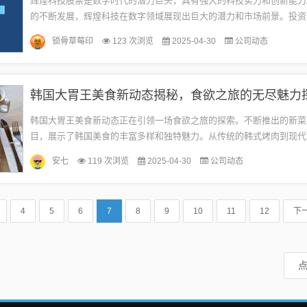
辉煌科技股票是数字时代的潜力巨头，具有强大的科技实力和创新能力
的不断发展，辉煌科技在数字领域展现出巨大的潜力和市场前景。投资
注其股票走势，期待分享这一科技巨头的成长红利。辉煌科技概述辉煌
锁骨草莓印
123 次浏览
2025-04-30
公司动态
于...
韩国大胃王美食新动态揭秘，食欲之旅的无尽魅力
韩国大胃王美食新动态正在引领一场食欲之旅的探索。不断推出的新菜
目，展示了韩国美食的丰富多样和独特魅力。从传统的韩式烤肉到现代
理，韩国大胃王们正带领观众领略食欲之旅的无尽魅力。这些美食不仅
安七
119 次浏览
2025-04-30
公司动态
的...
4
5
6
7
8
9
10
11
12
下