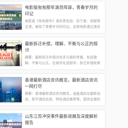
特的设计理念，成为科技领域的佼佼者。华为的形
电影版匆匆那年演员阵容，青春岁月的
象代表着一种追求卓越、敢于创新的精神，引...
印记
电影版《匆匆那年》演员表包括：彭于晏、倪妮等
主演，展现了青春岁月的印记。这部电影通过演员
们的精湛演技，将青涩的校园时光、成长的烦恼和
人生的匆匆岁月展现得淋漓尽致。观众可以从中感
最新拆迁补偿，理解、平衡与公正的探
受到青春的热血、友情的力量和爱情的甜蜜与...
讨
摘要：最新拆迁补偿涉及多方面的考量，包括理
解、平衡与公正。在城市化进程中，拆迁补偿政策
需确保公平合理，兼顾各方利益。理解被拆迁者的
需求和关切，平衡政府、开发商与居民间的权益，
香港最新酒店资讯概览，最新酒店资讯
确保公正对待每一位居民。拆迁补偿应充分考虑...
一网打尽
摘要：香港最新酒店资讯概览，涵盖酒店业最新动
态、新开酒店信息、特色酒店推荐等。提供全面的
酒店资讯，包括豪华酒店、经济型酒店等各类酒店
的介绍和推荐，为游客提供全方位的住宿选择参
山东江苏冲突事件最新进展及深度解析
考。新开酒店1、香港XX酒店：这家新开的豪...
报告