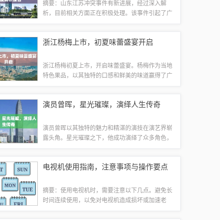
摘要：山东江苏冲突事件有新进展，经过深入解
析，目前相关方面正在积极处理。该事件引起了广
泛的社会关注，其性质和原因正在调查中。双方冲
突导致了不同程度的损失，目前正通过和平方式解
浙江杨梅上市，初夏味蕾盛宴开启
决争端。事件的具体细节和最新动态仍在不断更...
浙江杨梅初夏上市，开启味蕾盛宴。杨梅作为当地
特色果品，以其独特的口感和鲜美的味道赢得了广
大消费者的喜爱。杨梅的上市，标志着夏季的来
临，也带来了初夏的味蕾盛宴，让人们感受到浓郁
演员曾晖，星光璀璨，演绎人生传奇
的果香和无限的口感享受。随着夏季的到来，浙...
演员曾晖以其独特的魅力和精湛的演技在演艺界崭
露头角。星光璀璨之下，他成功演绎了众多角色，
展现出多样化的人生。无论是戏剧、电影还是舞台
表演，曾晖都展现出了卓越的演技和深厚的艺术修
电视机使用指南，注意事项与操作要点
养。他的表演充满感染力，能够让观众沉浸在...
摘要：使用电视机时，需要注意以下几点。避免长
时间连续使用，以免对电视机造成损坏或加速老
化。使用合适的电源和插座，确保电压稳定，避免