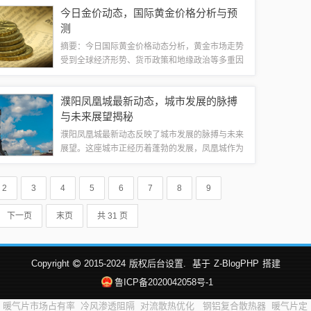
电压波动对电视机造成损害。保持电视机周围环境
今日金价动态，国际黄金价格分析与预
的清洁和通风良好，避免灰尘和潮湿影响电视机...
测
摘要：今日国际黄金价格动态分析，黄金市场走势
受到全球经济形势、货币政策和地缘政治等多重因
素影响。投资者需密切关注国际金价波动，掌握市
场动态，以做出明智的投资决策。今日金价呈现波
濮阳凤凰城最新动态，城市发展的脉搏
动走势，需关注后续变化。黄金，自古以来便...
与未来展望揭秘
濮阳凤凰城最新动态反映了城市发展的脉搏与未来
展望。这座城市正经历着蓬勃的发展，凤凰城作为
其核心区域，不断展现出新的活力。基础设施的完
善、交通网络的优化、商业区的繁荣以及居民生活
2
3
4
5
6
7
8
9
品质的提升，都预示着濮阳凤凰城的美好未来...
下一页
末页
共 31 页
Copyright
2015-2024
版权后台设置.
基于
Z-BlogPHP
搭建
鲁ICP备2020042058号-1
暖气片市场占有率
冷风渗透阻隔
对流散热优化
钢铝复合散热器
暖气片定