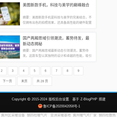
动态分析表明，价格受到国际原油价格、市场需求
美图新款手机，科技与美学的巅峰融合
和供应状况等多重因素影响。随着市场变...
摘要：美图新款手机是科技与美学的完美结合，不
仅拥有出色的拍照效果，还具备高性能的硬件配置
和精美的外观设计。这款手机融合了先进的科技元
素和美学理念，为用户带来全新的使用体验。无论
国产两厢思域引领潮流，蓄势待发，最
是拍照、娱乐还是日常使用，美图新款手机都...
新动态揭秘
摘要：国产两厢思域最新动态引领潮流，蓄势待
发。这款车型以其独特的设计和卓越的性能，吸引
了众多消费者的关注。随着不断的技术升级和改
进，国产两厢思域将成为市场上的热门选择，为消
2
3
4
5
6
7
8
9
费者带来更加出色的驾驶体验。设计创新，时尚
前...
下一页
末页
共 28 页
Copyright
2015-2024
版权后台设置.
基于
Z-BlogPHP
搭建
鲁ICP备2020042058号-1
冀州区采暖设备
钢四柱暖气片
亚洲采暖基地
冀州暖气片厂家
钢四柱散热