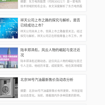
摘要：东方电热股票（代码300217）是一家电热
技术领域的知名企业。本文深度解析了东方电热股
票的现状，并对其前景进行了展望。公司具备强大
的研发实力和良好的市场口碑，在电热行业拥有较
祥天公司上市之路的探究与解析，是否
高的竞争力。随着技术的不断创新和市场...
已经成功上市？
祥天公司尚未上市，但其上市之路备受关注。经过
探究与解析，祥天公司正在积极筹备上市工作，并
已经取得了一定的进展。上市涉及多方面因素，包
括公司自身的发展状况、市场环境等，因此具体上
陆丰郑泽彪，风云人物的崛起与变迁近
市时间尚不确定。需要持续关注祥天公司的相...
况
陆丰郑泽彪近期动态，这位风云人物的崛起与变迁
引人注目。他经历丰富，成就斐然。他在其领域取
得了显著进展，备受关注。关于他的最新近况，目
前暂无更多详细报道。商业领域的璀璨明珠郑泽
北京98号汽油最新售价及动态分析
彪，这位在陆丰市备受瞩目的风云人物，以其独...
摘要：北京98号汽油最新售价有所更新，市场呈现
出动态变化。当前，随着国内外多种因素的影响，
汽油价格不断波动。针对北京98号汽油的最新售价