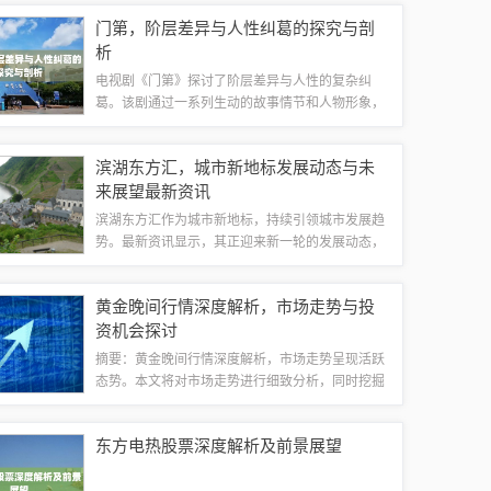
可作为一个全面的参考指南，帮助他们了解赵县独
门第，阶层差异与人性纠葛的探究与剖
院的出售情况并做出决策。赵县概述赵县位于X...
析
电视剧《门第》探讨了阶层差异与人性的复杂纠
葛。该剧通过一系列生动的故事情节和人物形象，
深入剖析了不同社会阶层之间的冲突和融合，揭示
了人性的复杂性和多样性。观众可以从中感受到不
滨湖东方汇，城市新地标发展动态与未
同阶层人物的思想、情感和行为方式的差异，以...
来展望最新资讯
滨湖东方汇作为城市新地标，持续引领城市发展趋
势。最新资讯显示，其正迎来新一轮的发展动态，
包括商业、住宅、文化等多方面的规划。滨湖东方
汇将继续发挥其核心优势，成为城市发展的核心引
黄金晚间行情深度解析，市场走势与投
擎之一。展望未来，滨湖东方汇将不断推出新...
资机会探讨
摘要：黄金晚间行情深度解析，市场走势呈现活跃
态势。本文将对市场走势进行细致分析，同时挖掘
投资机会。投资者需密切关注市场动态，把握黄金
投资的最佳时机。本文旨在为投资者提供有价值的
东方电热股票深度解析及前景展望
参考信息，助力投资决策。本文将深度解析黄...