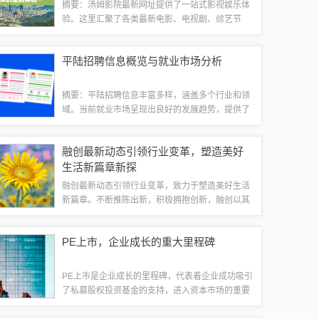
摘要：汤姆影院最新网址提供了一站式影视娱乐体
验。这里汇聚了各类最新电影、电视剧、综艺节
目，为观众带来丰富的视听享受。汤姆影院更新及
时，网址链接稳定，是影视爱好者的理想选择。一
平陆招聘信息概览与就业市场分析
站式服务让观影更加便捷，成为影视娱乐的新天...
摘要：平陆招聘信息丰富多样，涵盖多个行业和领
域。当前就业市场呈现出良好的发展趋势，提供了
众多就业机会。本文将对平陆招聘信息及相关就业
市场进行分析，为求职者提供有价值的参考信息，
融创最新动态引领行业变革，塑造美好
帮助了解当前就业市场状况和寻找合适的就业...
生活新篇章新探
融创最新动态引领行业变革，致力于塑造美好生活
新篇章。不断推陈出新，积极拥抱创新，融创以其
卓越的实力和不断进取的精神，在房地产领域取得
显著成就。注重客户需求，追求卓越品质，融创努
PE上市，企业成长的重大里程碑
力为人们的生活创造更多价值，打造理想的生...
PE上市是企业成长的里程碑，代表着企业成功吸引
了私募股权投资基金的支持，进入资本市场的重要
阶段。这不仅意味着企业得到了资本的加持，更代