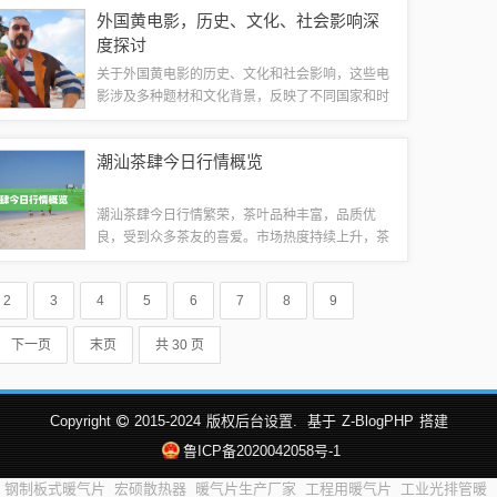
表着企业已经走向规范化、透明化、公众化的道
外国黄电影，历史、文化、社会影响深
路，为未来的发展打开了更广阔的空间。PE...
度探讨
关于外国黄电影的历史、文化和社会影响，这些电
影涉及多种题材和文化背景，反映了不同国家和时
代的文化特色和社会变迁。它们在全球范围内传
播，对观众产生了深远的影响，同时也对社会价值
潮汕茶肆今日行情概览
观和文化观念产生了冲击。需要注意的是，这些...
潮汕茶肆今日行情繁荣，茶叶品种丰富，品质优
良，受到众多茶友的喜爱。市场热度持续上升，茶
叶交易活跃，价格稳定。潮汕茶肆还注重茶艺表演
和茶文化交流，吸引了众多茶文化爱好者前来品茗
2
3
4
5
6
7
8
9
交流。潮汕茶肆的行情十分看好。文章导读目录...
下一页
末页
共 30 页
Copyright
2015-2024
版权后台设置.
基于
Z-BlogPHP
搭建
鲁ICP备2020042058号-1
钢制板式暖气片
宏硕散热器
暖气片生产厂家
工程用暖气片
工业光排管暖