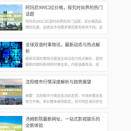
络、提升公共设施、保护生态环境及历史文化等。
阿玛尼999口红价格，探究时尚界的热门
这些举措旨在满足市民对美好生活的需求，打造宜
话题
居...
阿玛尼999口红是时尚界的热门话题，其价格因品
牌知名度、品质及市场需求等因素而有所不同。这
款口红以其独特的质地和色泽受到消费者的喜爱，
价格相对较高但具有购买价值。关于具体价格，建
全球双语时事简讯，最新动态与热点解
议查询官方渠道或各大电商平台获取最新信...
析
最新双语时事简讯报道全球动态与热点解析，提供
最新的国际新闻和时事信息。内容涵盖政治、经
济、社会、科技、文化等多个领域，以双语形式呈
现，帮助读者更好地了解世界各地的最新动态。简
沈阳楼市行情深度解析与趋势展望
讯注重实时更新，解析热点事件背后的原因和影...
摘要：沈阳楼市行情呈现活跃态势，市场供需关系
较为平衡。房价整体保持稳定，但不同区域间存在
差异。政策调控对楼市产生一定影响，但市场需求
和经济发展仍是影响房价的重要因素。购房者需求
汤姆影院最新网址，一站式影视娱乐的
多样化，投资客群逐渐增多。随着政策调控和...
全新体验