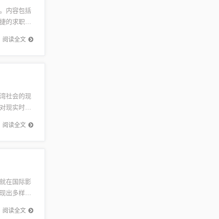
。内容包括
捷的求职途
...
阅读全文
湾社会的现
对现实时所
观众对于
阅读全文
就在国际影
现出多样化
外观众产
阅读全文