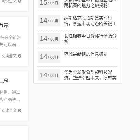
15
阅读全文
06月
/
藏机图的魅力之旅揭秘！
纳斯达克股指期货实时行
14
06月
/
情，掌握市场动态的关键工
力量
具
长江铝锭今日价格行情及分
14
V拥有全新的
06月
/
析
局可以满足
，...
容城最新租房信息概览
14
阅读全文
06月
/
华为全新形象引领科技潮
14
06月
/
流，塑造卓越未来，展望美
汇总
好未来
体系。通过
和产品特
质量赢得了
阅读全文