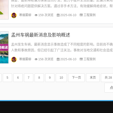
摘要：最新痔疮偏方探索自然疗法，致力于提升生活质量。此偏方采用
针对痔疮问题提供解决方案。通过非手术方法，有效缓解痔疮症状，帮
病痛困扰。注重自然健康，强调安全有效，为痔疮患者带来福音。关于
寒烟雾柳
159 次浏览
2025-06-10
工程案例
统...
孟州车祸最新消息及影响概述
孟州发生车祸，最新消息显示事故造成了不同程度的影响。目前尚不确
人数和事故原因，但已经引起了广泛关注。事故对当地交通和社会造成
响，相关部门正在全力处理事故现场，展开救援工作。具体细节和后续
寒烟雾柳
156 次浏览
2025-06-10
工程案例
待...
5
6
7
8
9
10
下一页
末页
共 28