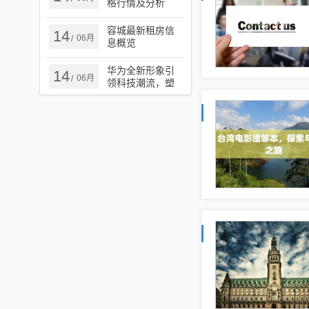
格行情及分析
容城最新租房信
14
06月
/
息概览
华为全新形象引
14
06月
/
领科技潮流，塑
造卓越未来，展
望美好未来