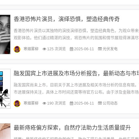
香港恐怖片演员，演绎恐惧，塑造经典传奇
香港恐怖片演员以其独特的演技演绎恐惧，塑造经典角色，为观众带来
观影体验。他们通过精湛的演技，将恐怖片的氛围和情节展现得淋漓尽
港恐怖电影的重要代表。这些演员的表演让人们感受到恐惧、紧张和神
寒烟雾柳
125 次浏览
2025-06-11
光伏发电
了...
融发国宾上市进展及市场分析报告，最新动态与市
融发国宾尚未上市，目前关于其上市进展及相关市场分析的信息有限。
市进展保持关注，具体上市时间还需等待官方公布。由于涉及金融市场
务，其市场分析将受到多方面因素的影响，包括市场环境、政策变化等
寒烟雾柳
190 次浏览
2025-06-11
公司动态
给...
最新痔疮偏方探索，自然疗法助力生活质量提升