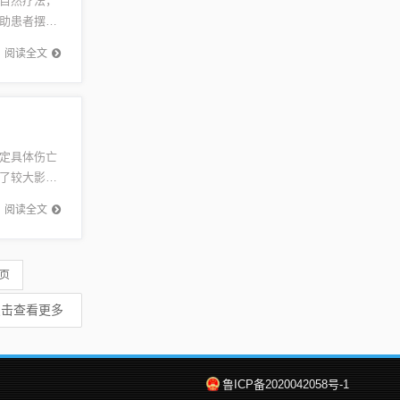
自然疗法，
助患者摆脱
痔疮的传
阅读全文
定具体伤亡
了较大影
进展还需等
阅读全文
 页
点击查看更多
鲁ICP备2020042058号-1