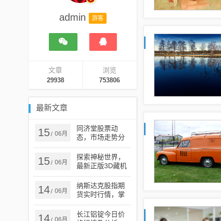
admin
游客
文章
浏览
29938
753806
最新文章
同济堂股票动
15
06月
/
态，市场走势分
析与展望
探索神秘世界，
15
06月
/
最新正版3D藏机
图的魅力之旅揭
秘！
纳斯达克股指期
14
06月
/
货实时行情，掌
握市场动态的关
键工具
长江铝锭今日价
14
06月
/