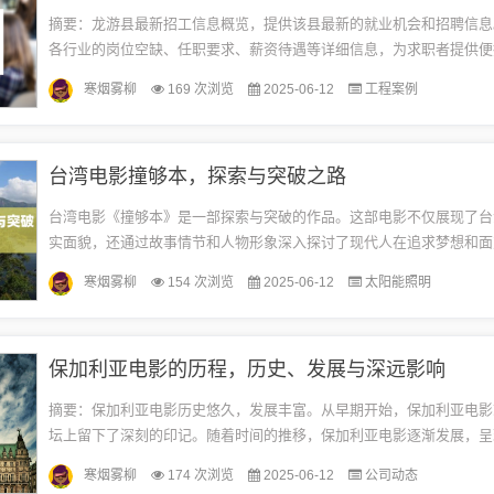
摘要：龙游县最新招工信息概览，提供该县最新的就业机会和招聘信息
各行业的岗位空缺、任职要求、薪资待遇等详细信息，为求职者提供便
径和参考。摘要字数在100-200字之间，准确概括信息要点。本文目录导读
寒烟雾柳
169 次浏览
2025-06-12
工程案例
台湾电影撞够本，探索与突破之路
台湾电影《撞够本》是一部探索与突破的作品。这部电影不仅展现了台
实面貌，还通过故事情节和人物形象深入探讨了现代人在追求梦想和面
面临的困境与挑战。影片通过细腻的情感刻画和生动的故事情节，引发
寒烟雾柳
154 次浏览
2025-06-12
太阳能照明
人...
保加利亚电影的历程，历史、发展与深远影响
摘要：保加利亚电影历史悠久，发展丰富。从早期开始，保加利亚电影
坛上留下了深刻的印记。随着时间的推移，保加利亚电影逐渐发展，呈
的题材和风格。它们反映了保加利亚的文化、历史和社会变迁，对国内
寒烟雾柳
174 次浏览
2025-06-12
公司动态
生...