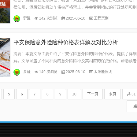
摘要：最新酒驾法规解读，强调了对酒驾行为的严厉打击和处罚力度。
律法规，酒后驾驶机动车将被严格禁止，并会受到相应的行政处罚和刑
究。酒后驾驶不仅危害自身安全，还会危及他人生命安全，应引起广大
梦醒
142 次浏览
2025-06-10
工程案例
度...
平安保险意外险险种价格表详解及对比分析
摘要：本篇文章主要介绍了平安保险意外险的险种价格表，提供了详细
解。文章涵盖了不同种类的意外险险种及其相应的保费价格，帮助读者
险意外险的保险范围和费用。通过此文，读者可以方便地选择适合自己
梦醒
149 次浏览
2025-06-10
太阳能照明
案...
5
6
7
8
9
10
下一页
末页
共 31