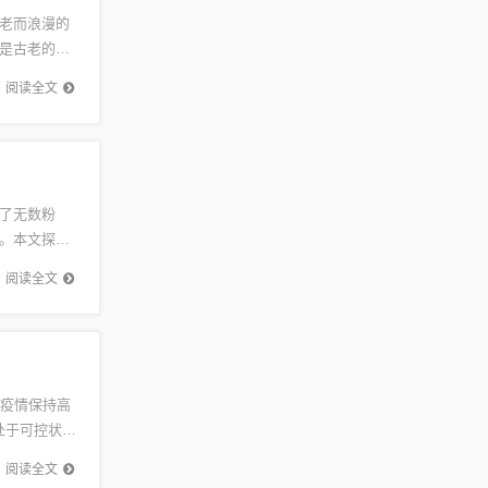
老而浪漫的
是古老的民
。七夕，
阅读全文
了无数粉
。本文探讨
者深入了解
阅读全文
9疫情保持高
处于可控状
阅读全文