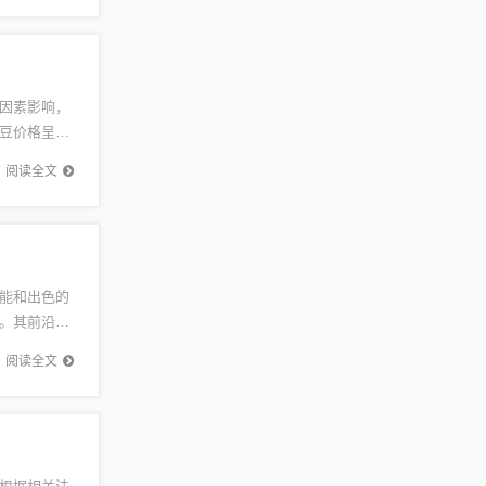
因素影响，
豆价格呈现
度解析，
阅读全文
能和出色的
。其前沿的
望。三菱
阅读全文