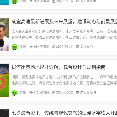
梦醒
162 次浏览
2025-06-14
太阳能照明
成宜高速最新进展及未来展望，建设动态与前景展
成宜高速最新动态：建设进展顺利，未来展望充满希望。目前，成宜高
有序地建设中，各项工程进展顺利，施工进展迅速。随着建设的不断推
速将成为连接成都与宜宾的重要交通干线，对于促进区域经济发展、提
梦醒
164 次浏览
2025-06-14
工程案例
捷...
拔河比赛场地尺寸详解，舞台设计与规划指南
摘要：拔河比赛场地尺寸是举办拔河比赛的关键要素之一，合理的场地
比赛的顺利进行。场地规划需考虑比赛场地长度、宽度以及安全区域等
竞技的舞台设计需结合比赛特点，包括观众席、参赛队伍集结区、比赛
梦醒
171 次浏览
2025-06-12
太阳能照明
局...
七夕最新资讯，传统与现代交融的浪漫盛宴盛大开