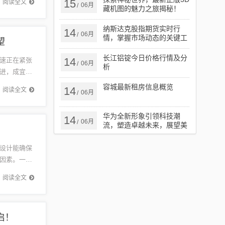
15
阅读全文
06月
/
藏机图的魅力之旅揭秘！
纳斯达克股指期货实时行
14
06月
/
情，掌握市场动态的关键工
望
具
长江铝锭今日价格行情及分
14
速正在紧张
06月
/
析
进，成宜高
升交通便
容城最新租房信息概览
14
阅读全文
06月
/
华为全新形象引领科技潮
14
06月
/
流，塑造卓越未来，展望美
好未来
设计能确保
因素。一场
区域等布
阅读全文
启！