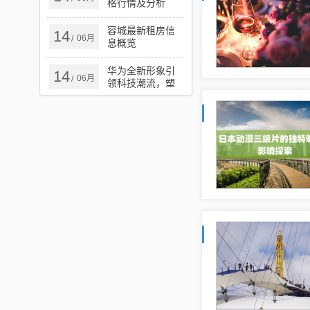
格行情及分析
容城最新租房信
14
06月
/
息概览
华为全新形象引
14
06月
/
领科技潮流，塑
造卓越未来，展
望美好未来