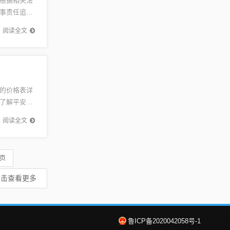
根据相关法
事责任追
驾驶员的高
阅读全文
的价格表详
了解平安保
的保险方
阅读全文
 页
点击查看更多
鲁ICP备2020042058号-1