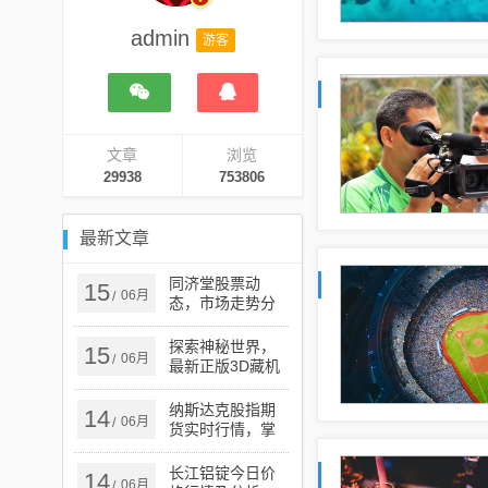
admin
游客
文章
浏览
29938
753806
最新文章
同济堂股票动
15
06月
/
态，市场走势分
析与展望
探索神秘世界，
15
06月
/
最新正版3D藏机
图的魅力之旅揭
秘！
纳斯达克股指期
14
06月
/
货实时行情，掌
握市场动态的关
键工具
长江铝锭今日价
14
06月
/