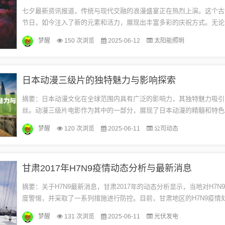
七夕最新资讯报道，传统与现代交融的浪漫盛宴正在热烈上演。这个古
节日，如今注入了新的元素和活力，展现出丰富多彩的庆祝方式。无论
间习俗还是现代的创意活动，都在这个特殊的日子里展现出独特的魅力
梦醒
150 次浏览
2025-06-12
太阳能照明
已...
日本动漫三级片的独特魅力与影响探索
摘要：日本动漫文化在全球范围内具有广泛的影响力，其独特魅力吸引
丝。动漫三级片电影作为其中的一部分，展现了日本动漫的精髓和特色
了动漫三级片电影的特点和日本动漫文化的独特魅力及其影响，带领读
梦醒
120 次浏览
2025-06-11
公司动态
这...
甘肃2017年H7N9疫情动态分析与最新消息
摘要：关于H7N9最新消息，甘肃2017年的动态分析显示，当地对H7N
度警惕，并采取了一系列措施进行防控。目前，甘肃地区的H7N9疫情
态，但仍需密切关注疫情动态，加强防控工作，确保人民群众的健康...
梦醒
131 次浏览
2025-06-11
光伏发电