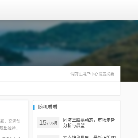
请前往用户中心设置摘要
随机看看
同济堂股票动态，市场走势
新颖，充满创
15
06月
/
分析与展望
现出独特的
人们...
探索神秘世界，最新正版3D